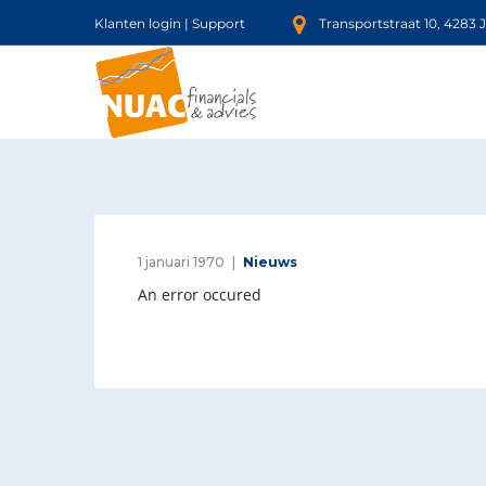
Klanten login
|
Support
Transportstraat 10, 4283 
1 januari 1970
Nieuws
An error occured