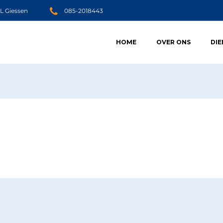
JL Giessen
085-2018443
HOME
OVER ONS
DI