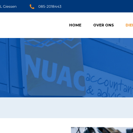
JL Giessen
085-2018443
HOME
OVER ONS
DI