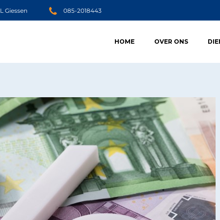
JL Giessen
085-2018443
HOME
OVER ONS
DI