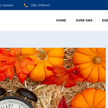
JL Giessen
085-2018443
HOME
OVER ONS
DI