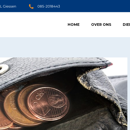
JL Giessen
085-2018443
HOME
OVER ONS
DI