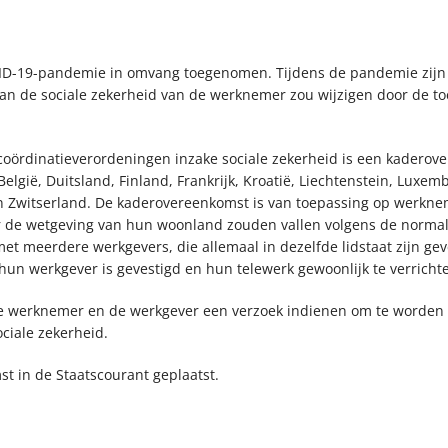
ID-19-pandemie in omvang toegenomen. Tijdens de pandemie zijn t
an de sociale zekerheid van de werknemer zou wijzigen door de 
oördinatieverordeningen inzake sociale zekerheid is een kaderov
gië, Duitsland, Finland, Frankrijk, Kroatië, Liechtenstein, Luxem
 en Zwitserland. De kaderovereenkomst is van toepassing op werkn
 de wetgeving van hun woonland zouden vallen volgens de normale
t meerdere werkgevers, die allemaal in dezelfde lidstaat zijn ge
 hun werkgever is gevestigd en hun telewerk gewoonlijk te verrichte
werknemer en de werkgever een verzoek indienen om te worden ui
ciale zekerheid.
t in de Staatscourant geplaatst.