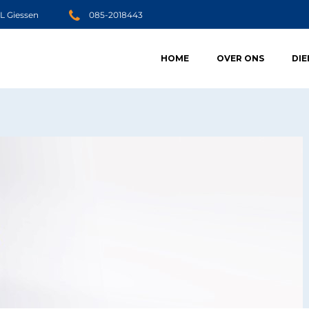
JL Giessen
085-2018443
HOME
OVER ONS
DI