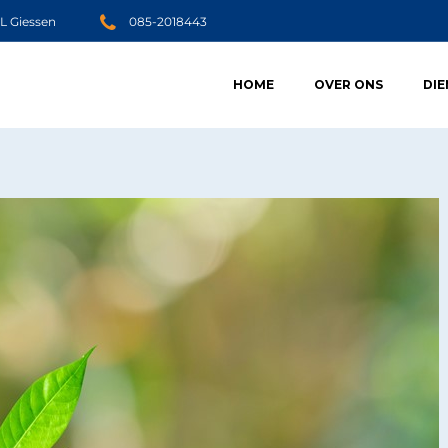
JL Giessen
085-2018443
HOME
OVER ONS
DI