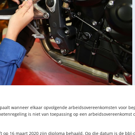
epaalt wanneer elkaar opvolgende arbeidsovereenkomsten voor bep
ketenregeling is niet van toepassing op een arbeidsovereenkomst 
 op 16 maart 2020 zijn diploma behaald. Op die datum is de bbl-