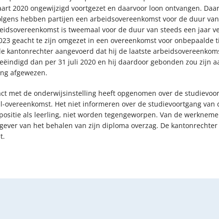
t 2020 ongewijzigd voortgezet en daarvoor loon ontvangen. Daarm
gens hebben partijen een arbeidsovereenkomst voor de duur van e
rbeidsovereenkomst is tweemaal voor de duur van steeds een jaar v
23 geacht te zijn omgezet in een overeenkomst voor onbepaalde ti
e kantonrechter aangevoerd dat hij de laatste arbeidsovereenkoms
ëindigd dan per 31 juli 2020 en hij daardoor gebonden zou zijn
ling afgewezen.
ntact met de onderwijsinstelling heeft opgenomen over de studievo
-overeenkomst. Het niet informeren over de studievoortgang van 
 positie als leerling, niet worden tegengeworpen. Van de werkneme
kgever van het behalen van zijn diploma overzag. De kantonrechte
t.