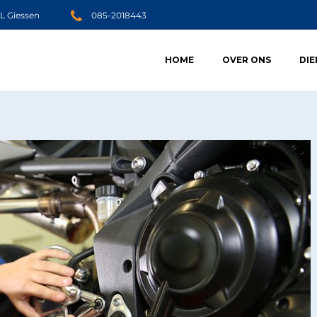
JL Giessen
085-2018443
HOME
OVER ONS
DI