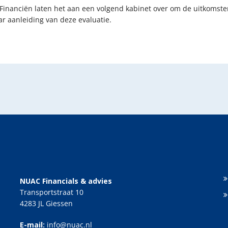
 Financiën laten het aan een volgend kabinet over om de uitkomst
 aanleiding van deze evaluatie.
NUAC Financials & advies
Transportstraat 10
4283 JL Giessen
E-mail:
info@nuac.nl