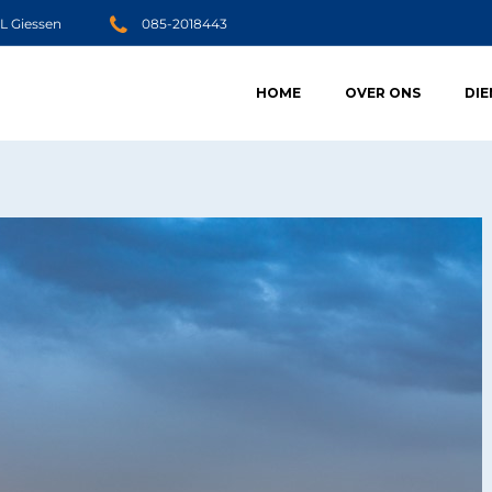
JL Giessen
085-2018443
HOME
OVER ONS
DI