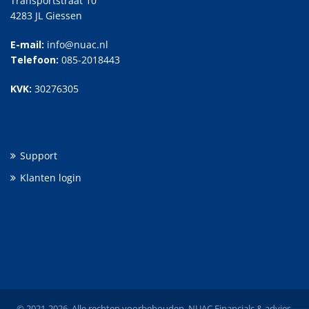
Transportstraat 10
4283 JL Giessen
E-mail:
info@nuac.nl
Telefoon:
085-2018443
KVK:
30276305
Support
Klanten login
© 2021-2026. Alle rechten voorbehouden. NUAC Financials & advies.