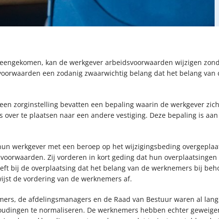
ereengekomen, kan de werkgever arbeidsvoorwaarden wijzigen zo
dsvoorwaarden een zodanig zwaarwichtig belang dat het belang va
n zorginstelling bevatten een bepaling waarin de werkgever zich
over te plaatsen naar een andere vestiging. Deze bepaling is aan 
r hun werkgever met een beroep op het wijzigingsbeding overgeplaa
dsvoorwaarden. Zij vorderen in kort geding dat hun overplaatsing
eft bij de overplaatsing dat het belang van de werknemers bij be
wijst de vordering van de werknemers af.
ers, de afdelingsmanagers en de Raad van Bestuur waren al lange
oudingen te normaliseren. De werknemers hebben echter geweigerd