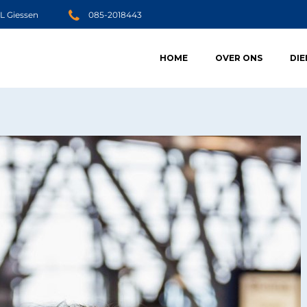
JL Giessen
085-2018443
HOME
OVER ONS
DI