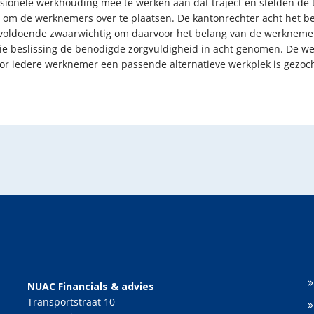
ssionele werkhouding mee te werken aan dat traject en stelden de
g om de werknemers over te plaatsen. De kantonrechter acht het be
e, voldoende zwaarwichtig om daarvoor het belang van de werknemer
 die beslissing de benodigde zorgvuldigheid in acht genomen. De
oor iedere werknemer een passende alternatieve werkplek is gezocht
NUAC Financials & advies
Transportstraat 10