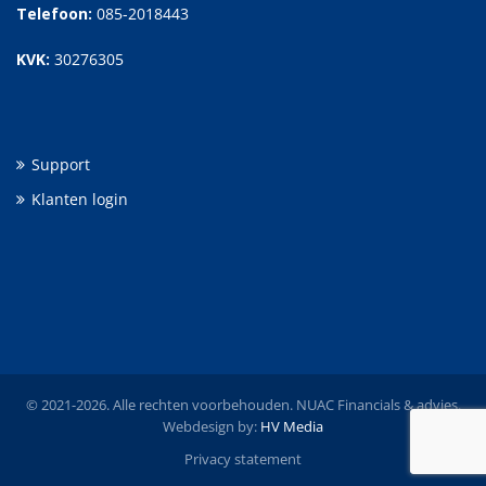
Telefoon:
085-2018443
KVK:
30276305
Support
Klanten login
© 2021-2026. Alle rechten voorbehouden. NUAC Financials & advies.
Webdesign by:
HV Media
Privacy statement