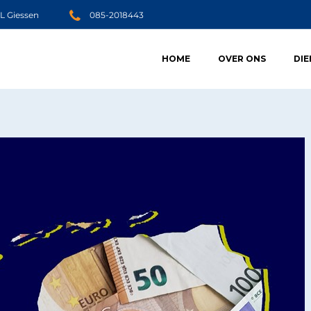
JL Giessen
085-2018443
HOME
OVER ONS
DI