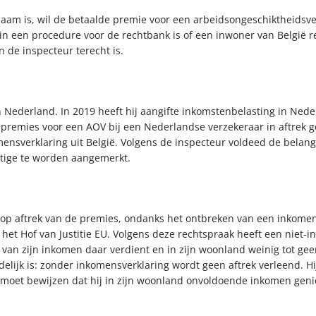
aam is, wil de betaalde premie voor een arbeidsongeschiktheidsve
in een procedure voor de rechtbank is of een inwoner van België r
 de inspecteur terecht is.
 Nederland. In 2019 heeft hij aangifte inkomstenbelasting in Ned
an premies voor een AOV bij een Nederlandse verzekeraar in aftrek 
ensverklaring uit België. Volgens de inspecteur voldeed de bela
htige te worden aangemerkt.
op aftrek van de premies, ondanks het ontbreken van een inkomens
het Hof van Justitie EU. Volgens deze rechtspraak heeft een niet-i
el van zijn inkomen daar verdient en in zijn woonland weinig tot ge
elijk is: zonder inkomensverklaring wordt geen aftrek verleend. Hi
e moet bewijzen dat hij in zijn woonland onvoldoende inkomen gen