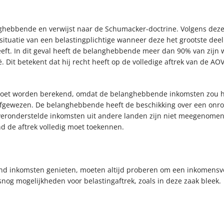
nghebbende en verwijst naar de Schumacker-doctrine. Volgens dez
ituatie van een belastingplichtige wanneer deze het grootste deel
eft. In dit geval heeft de belanghebbende meer dan 90% van zijn
ië. Dit betekent dat hij recht heeft op de volledige aftrek van de 
a moet worden berekend, omdat de belanghebbende inkomsten zou 
afgewezen. De belanghebbende heeft de beschikking over een onroe
eronderstelde inkomsten uit andere landen zijn niet meegenomen 
 de aftrek volledig moet toekennen.
and inkomsten genieten, moeten altijd proberen om een inkomensve
lsnog mogelijkheden voor belastingaftrek, zoals in deze zaak bleek.