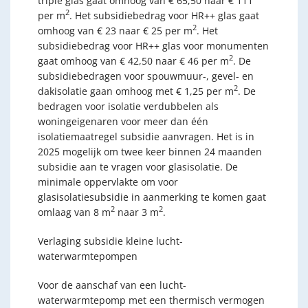
triple glas gaat omhoog van € 65,50 naar € 111
2
per m
. Het subsidiebedrag voor HR++ glas gaat
2
omhoog van € 23 naar € 25 per m
. Het
subsidiebedrag voor HR++ glas voor monumenten
2
gaat omhoog van € 42,50 naar € 46 per m
. De
subsidiebedragen voor spouwmuur-, gevel- en
2
dakisolatie gaan omhoog met € 1,25 per m
. De
bedragen voor isolatie verdubbelen als
woningeigenaren voor meer dan één
isolatiemaatregel subsidie aanvragen. Het is in
2025 mogelijk om twee keer binnen 24 maanden
subsidie aan te vragen voor glasisolatie. De
minimale oppervlakte om voor
glasisolatiesubsidie in aanmerking te komen gaat
2
2
omlaag van 8 m
naar 3 m
.
Verlaging subsidie kleine lucht-
waterwarmtepompen
Voor de aanschaf van een lucht-
waterwarmtepomp met een thermisch vermogen