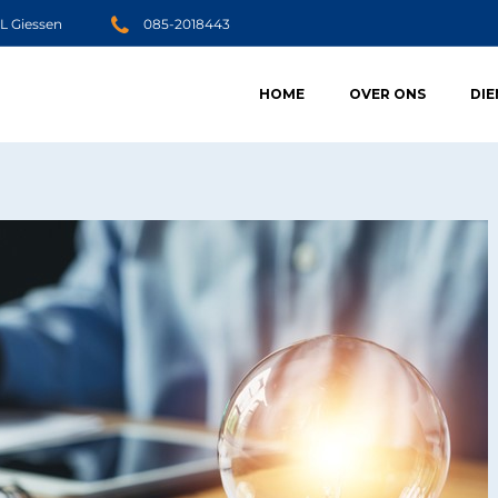
JL Giessen
085-2018443
HOME
OVER ONS
DI