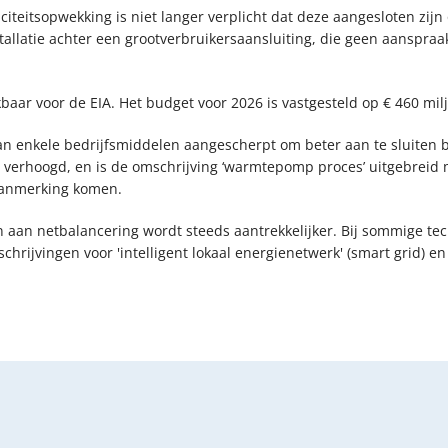
citeitsopwekking is niet langer verplicht dat deze aangesloten zij
stallatie achter een grootverbruikersaansluiting, die geen aansp
baar voor de EIA. Het budget voor 2026 is vastgesteld op € 460 mil
van enkele bedrijfsmiddelen aangescherpt om beter aan te sluiten 
rhoogd, en is de omschrijving ‘warmtepomp proces’ uitgebreid 
anmerking komen.
 aan netbalancering wordt steeds aantrekkelijker. Bij sommige tec
chrijvingen voor 'intelligent lokaal energienetwerk' (smart grid) e