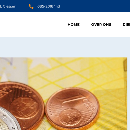
JL Giessen
085-2018443
HOME
OVER ONS
DI