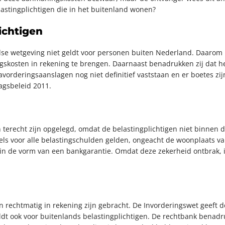
stingplichtigen die in het buitenland wonen?
ichtigen
dse wetgeving niet geldt voor personen buiten Nederland. Daarom 
osten in rekening te brengen. Daarnaast benadrukken zij dat het 
avorderingsaanslagen nog niet definitief vaststaan en er boetes zi
agsbeleid 2011.
erecht zijn opgelegd, omdat de belastingplichtigen niet binnen de
s voor alle belastingschulden gelden, ongeacht de woonplaats van 
 in de vorm van een bankgarantie. Omdat deze zekerheid ontbrak, i
 rechtmatig in rekening zijn gebracht. De Invorderingswet geef
ldt ook voor buitenlands belastingplichtigen. De rechtbank benad