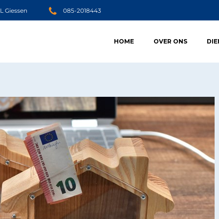
JL Giessen
085-2018443
HOME
OVER ONS
DI