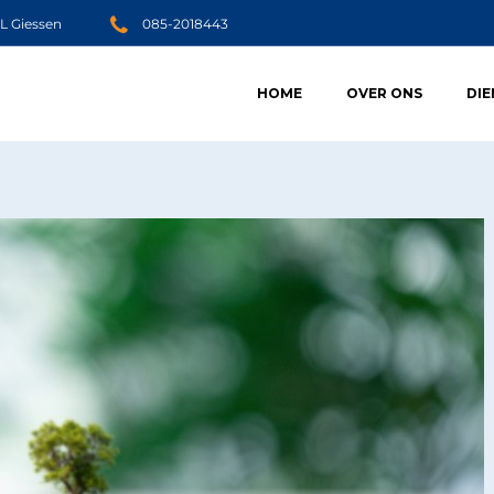
JL Giessen
085-2018443
HOME
OVER ONS
DI