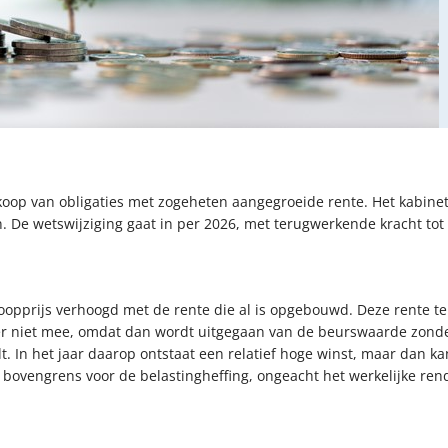
ankoop van obligaties met zogeheten aangegroeide rente. Het kabi
ten. De wetswijziging gaat in per 2026, met terugwerkende kracht t
oopprijs verhoogd met de rente die al is opgebouwd. Deze rente t
ter niet mee, omdat dan wordt uitgegaan van de beurswaarde zonder
dt. In het jaar daarop ontstaat een relatief hoge winst, maar dan k
bovengrens voor de belastingheffing, ongeacht het werkelijke ren