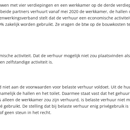
en met vier verdiepingen en een werkkamer op de derde verdiepi
ide partners verhuurt vanaf mei 2020 de werkkamer, de hallen op
werkingsverband stelt dat de verhuur een economische activiteit 
0% zakelijk worden gebruikt. Ze vragen de btw op de bouwkosten t
mische activiteit. Dat de verhuur mogelijk niet zou plaatsvinden a
 zelfstandige activiteit is.
 niet aan de voorwaarden voor belaste verhuur voldoet. Uit de hu
 namelijk de hallen en het toilet. Daarmee staat vast dat het gehuu
ls alleen de werkkamer zou zijn verhuurd, is belaste verhuur niet 
 gebruikt. De stelling dat bij belaste verhuur enig privégebruik i
of geen steun in het recht.