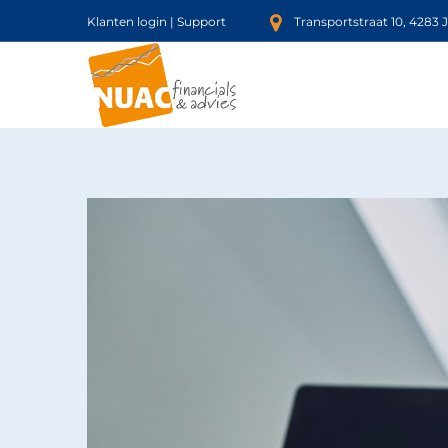
Klanten login
|
Support
Transportstraat 10, 4283 