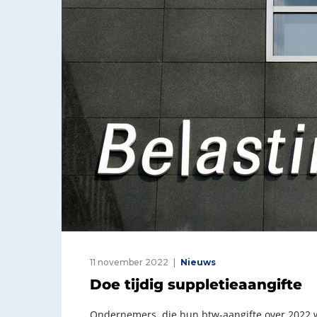
11 november 2022
Nieuws
Doe tijdig suppletieaangifte
Ondernemers, die hun btw-aangifte over 2022 wi