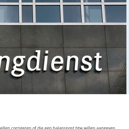
llen corrigeren of die een balanspost btw willen aangeven,