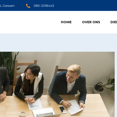
JL Giessen
085-2018443
HOME
OVER ONS
DI