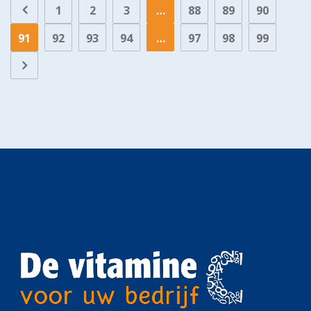
1
2
3
…
88
89
90
91
92
93
94
…
97
98
99